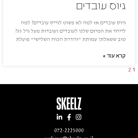
גיוס עובדים
גיוס עובדים אז למה לא פשוט לגייס עובדים? למה
לייחד את המיזם שלנו לעובדים ועובדות מעל גיל 55?
טוב ששאלת! עמותת "והדרת הכוח השלישי" פועלת
קרא עוד »
2
1
072-2225000