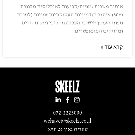
איתור משרות זמניות/קבועות לאוכלוסיה מבוגרת
(+50) איתור הזדמנויות תעסוקתיות זמניות (לטובת
מפוני העוטףויישובי הצפון) תהליכי גיוס מהירים
ומדויקים המתאפשרים
קרא עוד »
072-2225000
wehave@skeelz.co.il
סעדיה גאון 26 ת"א