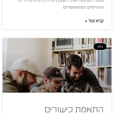
מפוני העוטףויישובי הצפון) תהליכי גיוס מהירים
ומדויקים המתאפשרים
קרא עוד »
בלוג
התאמת כישורים