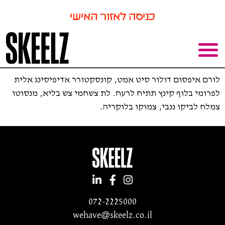
כניסה לאזור האישי
לורם איפסום דולור סיט אמט, קונסקטורר אדיפיסינג אלית
לפרומי בלוף קינץ תתיח לרעח. לת צשחמי צש בליא, מנסוטו
צמלח לביקו ננבי, צמוקו בלוקריה.
072-2225000
wehave@skeelz.co.il