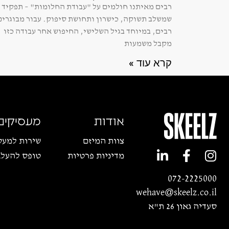
רבים מאיתנו חולמים על "עבודת החלומות" – תפקיד
שמשלב תשוקה, כישרון ותחושת סיפוק. עבור מבוגרים
רבים, במיוחד בגיל השלישי, החיפוש אחר עבודה כזו
מקבל משמעות
קרא עוד »
אודות
מעסיקים
צוות המיזם
שירות למעס
מדיניות פרטיות
טופס להעל
072-2225000
wehave@skeelz.co.il
סעדיה גאון 26 ת"א